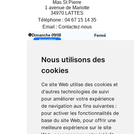
Mas St Pierre
1 avenue de Mariotte
34970 LATTES
Téléphone :
04 67 15 14 35
Email :
Contactez-nous
🔴
Dimanche 09/08
Fermé
Aujourd’hui
Lundi 10/08
14h00 – 18h30
🟢
Nous utilisons des
Mardi 11/08
10h00 – 12h30
🟢
14h00 – 18h30
cookies
Mercredi 12/08
10h00 – 12h30
🟢
14h00 – 18h30
Ce site Web utilise des cookies et
Jeudi 13/08
10h00 – 12h30
🟢
d'autres technologies de suivi
14h00 – 18h30
pour améliorer votre expérience
Vendredi 14/08
10h00 – 12h30
🟢
de navigation aux fins suivantes :
14h00 – 18h30
pour activer les fonctionnalités de
🔴
Samedi 15/08
Fermé
base du site Web
,
pour offrir une
🔴
Dimanche 16/08
Fermé
meilleure expérience sur le site