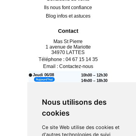
Ils nous font confiance
Blog infos et astuces
Contact
Mas St Pierre
1 avenue de Mariotte
34970 LATTES
Téléphone :
04 67 15 14 35
Email :
Contactez-nous
Jeudi 06/08
10h00 – 12h30
🟢
Aujourd’hui
14h00 – 18h30
Vendredi 07/08
10h00 – 12h30
🟢
14h00 – 18h30
Nous utilisons des
Samedi 08/08
10h00 – 12h30
🟢
14h00 – 18h30
cookies
🔴
Dimanche 09/08
Fermé
Ce site Web utilise des cookies et
Lundi 10/08
14h00 – 18h30
🟢
d'autres technologies de suivi