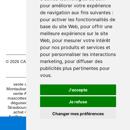
Mardi 11/08
10h00 – 12h30
🟢
pour améliorer votre expérience
14h00 – 18h30
de navigation aux fins suivantes :
Mercredi 12/08
10h00 – 12h30
🟢
pour activer les fonctionnalités de
14h00 – 18h30
base du site Web
,
pour offrir une
Jeudi 13/08
10h00 – 12h30
🟢
meilleure expérience sur le site
14h00 – 18h30
Web
,
pour mesurer votre intérêt
pour nos produits et services et
pour personnaliser les interactions
marketing
,
pour diffuser des
© 2026 CASH FÊTES. Tous droits réservés.
Mentions légales
|
CGV
publicités plus pertinentes pour
vous
.
vente déguisements à Autrans
vente feux d'artifices à
Montauban
achat déguisements halloween à Montpellier
J'accepte
vente Accessoires fêtes de Bayonne à Juvignac
achat
mascottes à Mulhouse
acheter pinatas à Reims
achat
Je refuse
déguisements halloween à Nice
vente feux d'artifices à
Strasbourg
vente WIF Montpel Carnival à Saint-Etienne
achat maquillage de fête à Carnon
vente perruques à
Changer mes préférences
Aurillac
achat déguisements halloween à Vichy
vente
pinatas à Béziers
achat sacs de confettis 10kg à Rennes
Besoin d'aide ?
achat maquillage à Sète
vente artifices à Aurillac
📞 Appelez-nous :
04 67 15 14 35