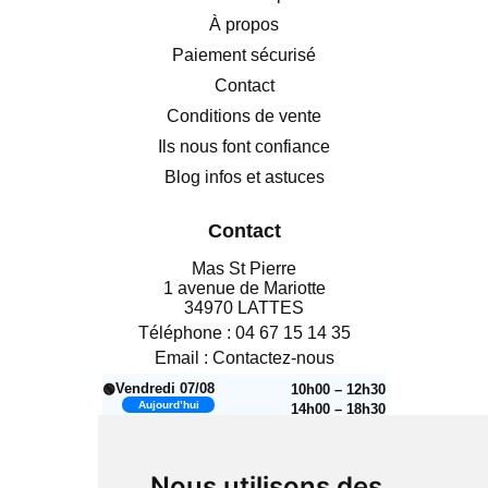
À propos
Paiement sécurisé
Contact
Conditions de vente
Ils nous font confiance
Blog infos et astuces
Contact
Mas St Pierre
1 avenue de Mariotte
34970 LATTES
Téléphone :
04 67 15 14 35
Email :
Contactez-nous
Vendredi 07/08
10h00 – 12h30
🟢
Aujourd’hui
14h00 – 18h30
Samedi 08/08
10h00 – 12h30
🟢
14h00 – 18h30
Nous utilisons des