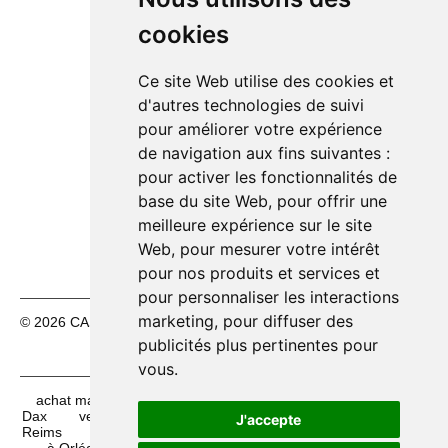
🔴
Dimanche 09/08
Fermé
cookies
Lundi 10/08
14h00 – 18h30
🟢
Mardi 11/08
10h00 – 12h30
🟢
Ce site Web utilise des cookies et
14h00 – 18h30
d'autres technologies de suivi
Mercredi 12/08
10h00 – 12h30
🟢
pour améliorer votre expérience
14h00 – 18h30
de navigation aux fins suivantes :
Jeudi 13/08
10h00 – 12h30
🟢
pour activer les fonctionnalités de
14h00 – 18h30
base du site Web
,
pour offrir une
Vendredi 14/08
10h00 – 12h30
🟢
meilleure expérience sur le site
14h00 – 18h30
Web
,
pour mesurer votre intérêt
pour nos produits et services et
pour personnaliser les interactions
marketing
,
pour diffuser des
© 2026 CASH FÊTES. Tous droits réservés.
Mentions légales
|
CGV
publicités plus pertinentes pour
vous
.
achat mascottes à Clermont-Ferrand
achat maquillage à
Dax
vente Bérêt basque à Brest
achat feux d'artifices à
J'accepte
Reims
vente mascottes à Nîmes
vente Foulard basque