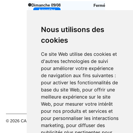
🔴
Dimanche 09/08
Fermé
Aujourd’hui
Lundi 10/08
14h00 – 18h30
🟢
Nous utilisons des
Mardi 11/08
10h00 – 12h30
🟢
14h00 – 18h30
cookies
Mercredi 12/08
10h00 – 12h30
🟢
14h00 – 18h30
Ce site Web utilise des cookies et
Jeudi 13/08
10h00 – 12h30
🟢
d'autres technologies de suivi
14h00 – 18h30
pour améliorer votre expérience
Vendredi 14/08
10h00 – 12h30
🟢
de navigation aux fins suivantes :
14h00 – 18h30
pour activer les fonctionnalités de
🔴
Samedi 15/08
Fermé
base du site Web
,
pour offrir une
🔴
Dimanche 16/08
Fermé
meilleure expérience sur le site
Web
,
pour mesurer votre intérêt
pour nos produits et services et
pour personnaliser les interactions
© 2026 CASH FÊTES. Tous droits réservés.
Mentions légales
marketing
,
pour diffuser des
|
CGV
publicités plus pertinentes pour