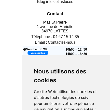
Blog infos et astuces
Contact
Mas St Pierre
1 avenue de Mariotte
34970 LATTES
Téléphone :
04 67 15 14 35
Email :
Contactez-nous
Vendredi 07/08
10h00 – 12h30
🟢
Aujourd’hui
14h00 – 18h30
Samedi 08/08
10h00 – 12h30
🟢
14h00 – 18h30
Nous utilisons des
🔴
Dimanche 09/08
Fermé
cookies
Lundi 10/08
14h00 – 18h30
🟢
Mardi 11/08
10h00 – 12h30
🟢
Ce site Web utilise des cookies et
14h00 – 18h30
d'autres technologies de suivi
Mercredi 12/08
10h00 – 12h30
🟢
pour améliorer votre expérience
14h00 – 18h30
de navigation aux fins suivantes :