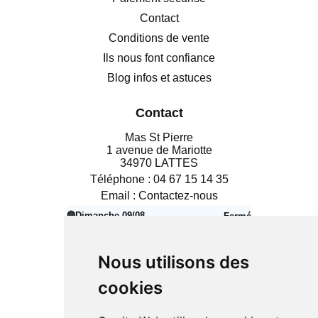
Contact
Conditions de vente
Ils nous font confiance
Blog infos et astuces
Contact
Mas St Pierre
1 avenue de Mariotte
34970 LATTES
Téléphone :
04 67 15 14 35
Email :
Contactez-nous
🔴
Dimanche 09/08
Fermé
Aujourd’hui
Lundi 10/08
14h00 – 18h30
🟢
Nous utilisons des
Mardi 11/08
10h00 – 12h30
🟢
cookies
14h00 – 18h30
Mercredi 12/08
10h00 – 12h30
🟢