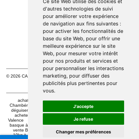
14h00 – 18h30
Ce site Web utilise des cookies et
d'autres technologies de suivi
Jeudi 13/08
10h00 – 12h30
🟢
pour améliorer votre expérience
14h00 – 18h30
de navigation aux fins suivantes :
Vendredi 14/08
10h00 – 12h30
🟢
pour activer les fonctionnalités de
14h00 – 18h30
base du site Web
,
pour offrir une
🔴
Samedi 15/08
Fermé
meilleure expérience sur le site
🔴
Dimanche 16/08
Fermé
Web
,
pour mesurer votre intérêt
pour nos produits et services et
pour personnaliser les interactions
marketing
,
pour diffuser des
© 2026 CASH FÊTES. Tous droits réservés.
Mentions légales
|
CGV
publicités plus pertinentes pour
vous
.
achat articles de fêtes à Aurillac
acheter artifices à
Chambéry
achat sacs de confettis 10kg à Pau
vente
J'accepte
déguisements à Vannes
achat maquillage à Avignon
acheter pinatas à Mauguio
acheter articles de fêtes à
Je refuse
Valence
acheter Bérêt basque à Bayonne
vente Bérêt
basque à Reims
acheter maquillage de fête à Rennes
vente Bérêt basque à Clermont
achat sacs de confettis
Changer mes préférences
10kg à Bayonne
vente artifices à Clermont
vente