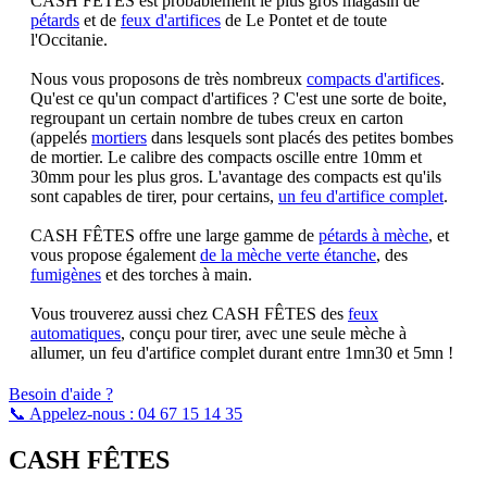
CASH FÊTES est probablement le plus gros magasin de
pétards
et de
feux d'artifices
de Le Pontet et de toute
l'Occitanie.
Nous vous proposons de très nombreux
compacts d'artifices
.
Qu'est ce qu'un compact d'artifices ? C'est une sorte de boite,
regroupant un certain nombre de tubes creux en carton
(appelés
mortiers
dans lesquels sont placés des petites bombes
de mortier. Le calibre des compacts oscille entre 10mm et
30mm pour les plus gros. L'avantage des compacts est qu'ils
sont capables de tirer, pour certains,
un feu d'artifice complet
.
CASH FÊTES offre une large gamme de
pétards à mèche
, et
vous propose également
de la mèche verte étanche
, des
fumigènes
et des torches à main.
Vous trouverez aussi chez CASH FÊTES des
feux
automatiques
, conçu pour tirer, avec une seule mèche à
allumer, un feu d'artifice complet durant entre 1mn30 et 5mn !
Besoin d'aide ?
📞 Appelez-nous :
04 67 15 14 35
CASH FÊTES