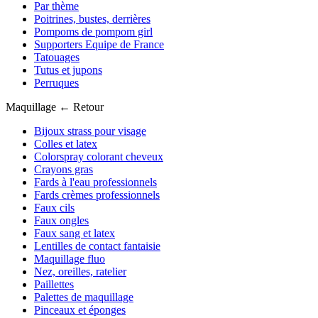
Par thème
Poitrines, bustes, derrières
Pompoms de pompom girl
Supporters Equipe de France
Tatouages
Tutus et jupons
Perruques
Maquillage
← Retour
Bijoux strass pour visage
Colles et latex
Colorspray colorant cheveux
Crayons gras
Fards à l'eau professionnels
Fards crèmes professionnels
Faux cils
Faux ongles
Faux sang et latex
Lentilles de contact fantaisie
Maquillage fluo
Nez, oreilles, ratelier
Paillettes
Palettes de maquillage
Pinceaux et éponges