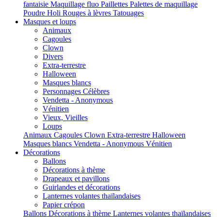
fantaisie
Maquillage fluo
Paillettes
Palettes de maquillage
Poudre Holi
Rouges à lèvres
Tatouages
Masques et loups
Animaux
Cagoules
Clown
Divers
Extra-terrestre
Halloween
Masques blancs
Personnages Célèbres
Vendetta - Anonymous
Vénitien
Vieux, Vieilles
Loups
Animaux
Cagoules
Clown
Extra-terrestre
Halloween
Masques blancs
Vendetta - Anonymous
Vénitien
Décorations
Ballons
Décorations à thème
Drapeaux et pavillons
Guirlandes et décorations
Lanternes volantes thaïlandaises
Papier crépon
Ballons
Décorations à thème
Lanternes volantes thaïlandaises