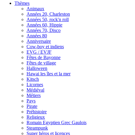
Thèmes
Animaux
Années 20, Charleston
Années 50, rock'n roll
Années 60, Hippie
Années 70, Disco
Années 80
Anniversaire
Cow-boy et indiens
EVG / EVJF
Fêtes de Bayonne
Fêtes de village
Halloween
Hawai les îles et la mer
Kitsch
Licornes
Médiéval
Métiers
Pays
Pirate
Préhistoire
Religieux
Romain Egyptien Grec Gaulois
Steampunk
Super héros et licences