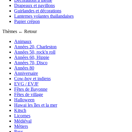
Décorations à thème
Drapeaux et pavillons
Guirlandes et décorations
Lanternes volantes thaïlandaises
Papier crépon
Thèmes
← Retour
Animaux
Années 20, Charleston
Années 50, rock'n roll
Années 60, Hippie
Années 70, Disco
Années 80
Anniversaire
Cow-boy et indiens
EVG / EVJF
Fêtes de Bayonne
Fêtes de village
Halloween
Hawai les îles et la mer
Kitsch
Licornes
Médiéval
Métiers
Pays