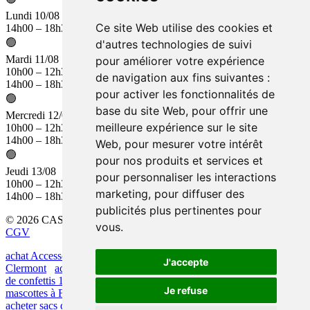
Lundi 10/08
Ce site Web utilise des cookies et
14h00 – 18h30
🟢
d'autres technologies de suivi
Mardi 11/08
pour améliorer votre expérience
10h00 – 12h30
de navigation aux fins suivantes :
14h00 – 18h30
pour activer les fonctionnalités de
🟢
base du site Web
,
pour offrir une
Mercredi 12/08
meilleure expérience sur le site
10h00 – 12h30
14h00 – 18h30
Web
,
pour mesurer votre intérêt
🟢
pour nos produits et services et
Jeudi 13/08
pour personnaliser les interactions
10h00 – 12h30
marketing
,
pour diffuser des
14h00 – 18h30
publicités plus pertinentes pour
© 2026 CASH FÊTES. Tous droits réservés.
Mentions légales
|
vous
.
CGV
achat Accessoires fêtes de Bayonne à Béziers
achat artifices à
J'accepte
Clermont
achat Accessoires fêtes de Bayonne à Nice
achat sacs
de confettis 10kg à Marseille
vente feux d'artifices à Sète
vente
Je refuse
mascottes à Frontignan
achat maquillage halloween à Grenoble
acheter sacs de confettis 10kg à Le Pontet
acheter mascottes à