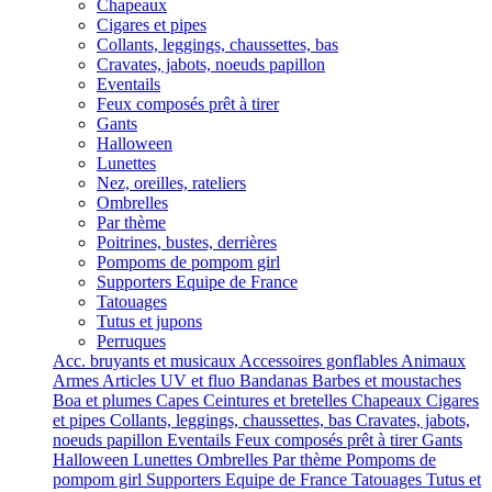
Chapeaux
Cigares et pipes
Collants, leggings, chaussettes, bas
Cravates, jabots, noeuds papillon
Eventails
Feux composés prêt à tirer
Gants
Halloween
Lunettes
Nez, oreilles, rateliers
Ombrelles
Par thème
Poitrines, bustes, derrières
Pompoms de pompom girl
Supporters Equipe de France
Tatouages
Tutus et jupons
Perruques
Acc. bruyants et musicaux
Accessoires gonflables
Animaux
Armes
Articles UV et fluo
Bandanas
Barbes et moustaches
Boa et plumes
Capes
Ceintures et bretelles
Chapeaux
Cigares
et pipes
Collants, leggings, chaussettes, bas
Cravates, jabots,
noeuds papillon
Eventails
Feux composés prêt à tirer
Gants
Halloween
Lunettes
Ombrelles
Par thème
Pompoms de
pompom girl
Supporters Equipe de France
Tatouages
Tutus et