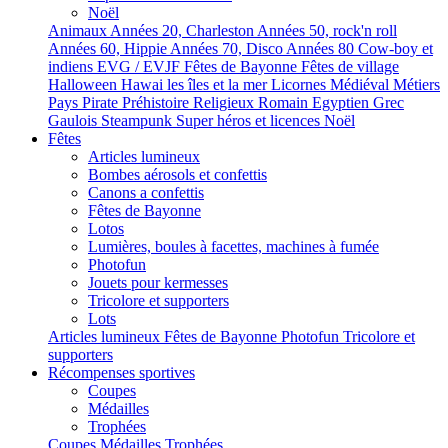
Noël
Animaux
Années 20, Charleston
Années 50, rock'n roll
Années 60, Hippie
Années 70, Disco
Années 80
Cow-boy et
indiens
EVG / EVJF
Fêtes de Bayonne
Fêtes de village
Halloween
Hawai les îles et la mer
Licornes
Médiéval
Métiers
Pays
Pirate
Préhistoire
Religieux
Romain Egyptien Grec
Gaulois
Steampunk
Super héros et licences
Noël
Fêtes
Articles lumineux
Bombes aérosols et confettis
Canons a confettis
Fêtes de Bayonne
Lotos
Lumières, boules à facettes, machines à fumée
Photofun
Jouets pour kermesses
Tricolore et supporters
Lots
Articles lumineux
Fêtes de Bayonne
Photofun
Tricolore et
supporters
Récompenses sportives
Coupes
Médailles
Trophées
Coupes
Médailles
Trophées